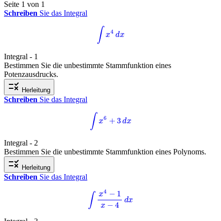
Seite 1 von 1
Schreiben
Sie das Integral
∫
x
4
d
x
Integral - 1
Bestimmen Sie die unbestimmte Stammfunktion eines
Potenzausdrucks.
rule
Herleitung
Schreiben
Sie das Integral
∫
x
6
+
3
d
x
Integral - 2
Bestimmen Sie die unbestimmte Stammfunktion eines Polynoms.
rule
Herleitung
Schreiben
Sie das Integral
∫
x
4
−
1
x
−
4
d
x