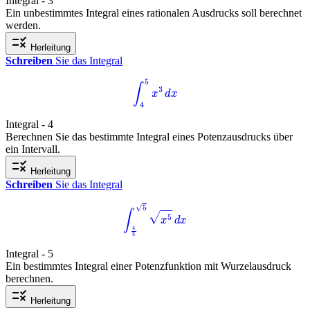
Integral - 3
Ein unbestimmtes Integral eines rationalen Ausdrucks soll berechnet
werden.
rule
Herleitung
Schreiben
Sie das Integral
∫
4
5
x
3
d
x
Integral - 4
Berechnen Sie das bestimmte Integral eines Potenzausdrucks über
ein Intervall.
rule
Herleitung
Schreiben
Sie das Integral
∫
4
5
5
x
5
d
x
Integral - 5
Ein bestimmtes Integral einer Potenzfunktion mit Wurzelausdruck
berechnen.
rule
Herleitung