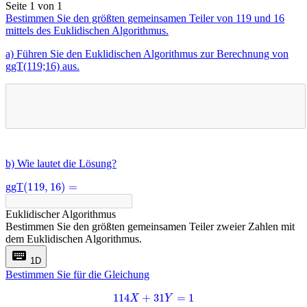
Seite 1 von 1
Bestimmen Sie den größten gemeinsamen Teiler von 119 und 16
mittels des Euklidischen Algorithmus.
a) Führen Sie den Euklidischen Algorithmus zur Berechnung von
ggT(119;16) aus.
b) Wie lautet die Lösung?
(
119
,
16
)
=
ggT
Euklidischer Algorithmus
Bestimmen Sie den größten gemeinsamen Teiler zweier Zahlen mit
dem Euklidischen Algorithmus.
keyboard
1D
Bestimmen Sie für die Gleichung
114
X
+
31
Y
=
1