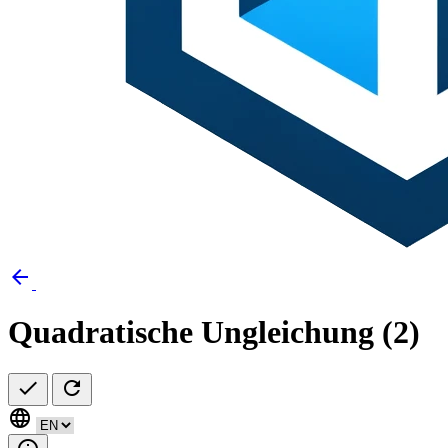
arrow_back
Quadratische Ungleichung (2)
check
refresh
language