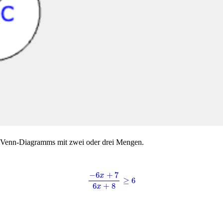
s Venn-Diagramms mit zwei oder drei Mengen.
−
6
x
+
7
6
x
+
8
≥
6