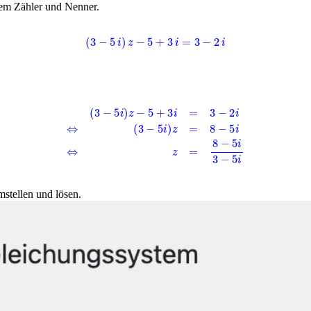
em Zähler und Nenner.
(
3
−
5
i
)
z
−
5
+
3
i
=
3
−
2
i
(
3
−
5
i
)
z
−
5
+
3
i
=
3
−
2
i
⇔
(
3
−
5
i
)
z
=
8
−
5
i
⇔
z
=
8
−
5
i
3
−
5
i
stellen und lösen.