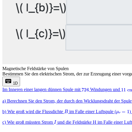
Magnetische Feldstärke von Spulen
Bestimmen Sie den elektrischen Strom, der zur Erzeugung einer vorge
keyboard
1D
726
11
c
Im Inneren einer langen dünnen Spule mit
Windungen und
a) Berechnen Sie den Strom, der durch den Wicklungsdraht der Spule 
B
μ
r
=
1
b) Wie groß wird die Flussdichte
im Falle einer Luftspule (
)
I
c) Wie groß müssten Strom
und die Feldstärke H im Falle einer Luf