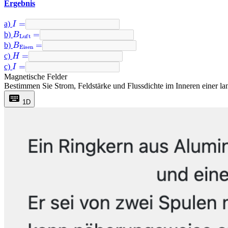
Ergebnis
I
=
a)
B
Luft
=
b)
B
Eisen
=
b)
H
=
c)
I
=
c)
Magnetische Felder
Bestimmen Sie Strom, Feldstärke und Flussdichte im Inneren einer la
keyboard
1D