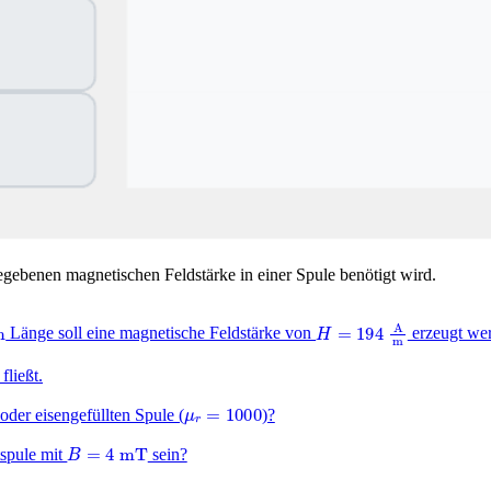
gebenen magnetischen Feldstärke in einer Spule benötigt wird.
m
H
=
194
A
m
Länge soll eine magnetische Feldstärke von
erzeugt we
fließt.
μ
r
=
1000
 oder eisengefüllten Spule (
)?
B
=
4
m
T
tspule mit
sein?