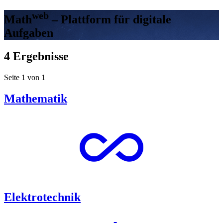
web
Math
– Plattform für digitale
Aufgaben
4 Ergebnisse
Seite 1 von 1
Mathematik
all_inclusive
Elektrotechnik