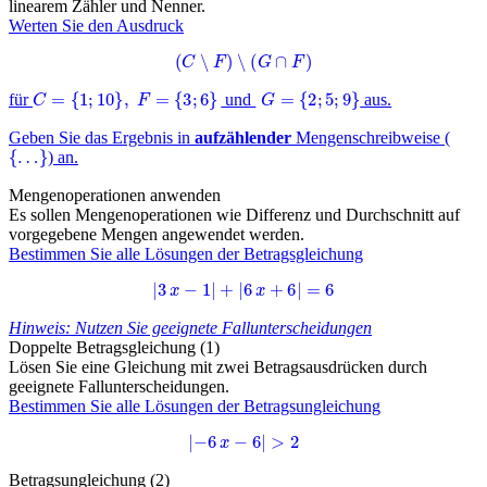
linearem Zähler und Nenner.
Werten Sie den Ausdruck
(
C
∖
F
)
∖
(
G
∩
F
)
C
=
{
1
;
10
}
,
F
=
{
3
;
6
}
G
=
{
2
;
5
;
9
}
für
und
aus.
Geben Sie das Ergebnis in
aufzählender
Mengenschreibweise (
{
…
}
) an.
Mengenoperationen anwenden
Es sollen Mengenoperationen wie Differenz und Durchschnitt auf
vorgegebene Mengen angewendet werden.
Bestimmen Sie alle Lösungen der Betragsgleichung
|
3
x
−
1
|
+
|
6
x
+
6
|
=
6
Hinweis: Nutzen Sie geeignete Fallunterscheidungen
Doppelte Betragsgleichung (1)
Lösen Sie eine Gleichung mit zwei Betragsausdrücken durch
geeignete Fallunterscheidungen.
Bestimmen Sie alle Lösungen der Betragsungleichung
|
−
6
x
−
6
|
>
2
Betragsungleichung (2)