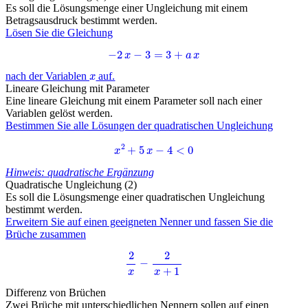
Es soll die Lösungsmenge einer Ungleichung mit einem
Betragsausdruck bestimmt werden.
Lösen Sie die Gleichung
−
2
x
−
3
=
3
+
a
x
x
nach der Variablen
auf.
Lineare Gleichung mit Parameter
Eine lineare Gleichung mit einem Parameter soll nach einer
Variablen gelöst werden.
Bestimmen Sie alle Lösungen der quadratischen Ungleichung
x
2
+
5
x
−
4
<
0
Hinweis: quadratische Ergänzung
Quadratische Ungleichung (2)
Es soll die Lösungsmenge einer quadratischen Ungleichung
bestimmt werden.
Erweitern Sie auf einen geeigneten Nenner und fassen Sie die
Brüche zusammen
2
x
−
2
x
+
1
Differenz von Brüchen
Zwei Brüche mit unterschiedlichen Nennern sollen auf einen