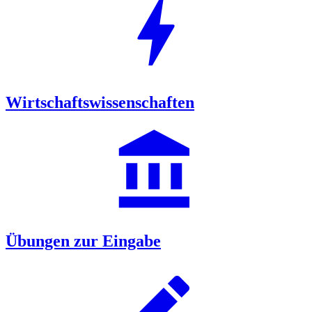
bolt
Wirtschaftswissenschaften
account_balance
Übungen zur Eingabe
edit