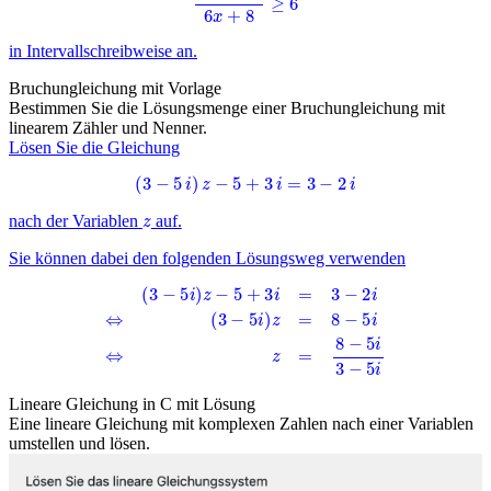
in Intervallschreibweise an.
Bruchungleichung mit Vorlage
Bestimmen Sie die Lösungsmenge einer Bruchungleichung mit
linearem Zähler und Nenner.
Lösen Sie die Gleichung
(
3
−
5
i
)
z
−
5
+
3
i
=
3
−
2
i
z
nach der Variablen
auf.
Sie können dabei den folgenden Lösungsweg verwenden
(
3
−
5
i
)
z
−
5
+
3
i
=
3
−
2
i
⇔
(
3
−
5
i
)
z
=
8
−
5
i
⇔
z
=
8
−
5
i
3
−
5
i
Lineare Gleichung in C mit Lösung
Eine lineare Gleichung mit komplexen Zahlen nach einer Variablen
umstellen und lösen.