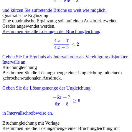
und kürzen Sie auftretende Brüche so weit wie möglich.
Quadratische Ergänzung
Eine quadratische Ergänzung soll auf einen Ausdruck zweiten
Grades angewendet werden.
Bestimmen Sie alle Lösungen der Bruchungleichung
4
x
+
7
4
x
+
5
<
2
Geben Sie Ihr Ergebnis als Intervall oder als Vereinigung disjunkter
Intervalle an.
Bruchungleichung
Bestimmen Sie die Lösungsmenge einer Ungleichung mit einem
gebrochen-rationalen Ausdruck.
Geben Sie die Lösungsmenge der Ungleichung
−
6
x
+
7
6
x
+
8
≥
6
in Intervallschreibweise an.
Bruchungleichung mit Vorlage
Bestimmen Sie die Lösungsmenge einer Bruchungleichung mit