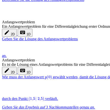
Anfangswertproblem
Ein Anfangswertproblem für eine Differentialgleichung erster Ordnung
edit
keyboard
2D
1D
Geben Sie die Lösung des Anfangswertproblems
an.
Anfangswertproblem
Es ist die Lösung eines Anfangswertproblems für eine Differentialgl
edit
keyboard
2D
1D
y
(
0
)
Wie muss der Anfangswert
gewählt werden, damit die Lösung de
(
1
,
5
|
2
,
5
)
durch den Punkt
verläuft.
Geben Sie das Ergebnis auf 3 Nachkommastellen genau an.