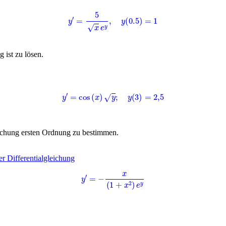
y
′
=
5
x
e
y
,
y
(
0.5
)
=
1
 ist zu lösen.
y
′
=
cos
(
x
)
y
;
y
(
3
)
=
2
,
5
eichung ersten Ordnung zu bestimmen.
r Differentialgleichung
y
′
=
−
x
(
1
+
x
2
)
e
y