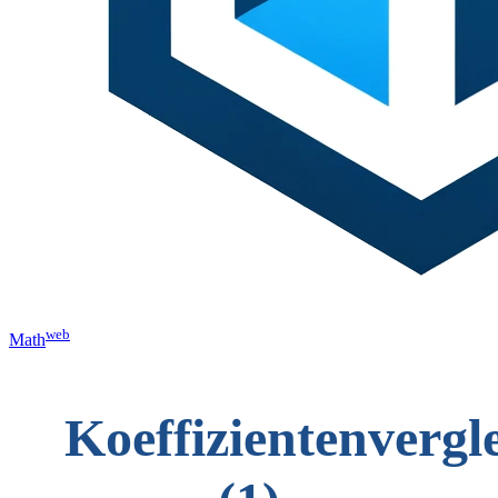
web
Math
Koeffizientenvergl