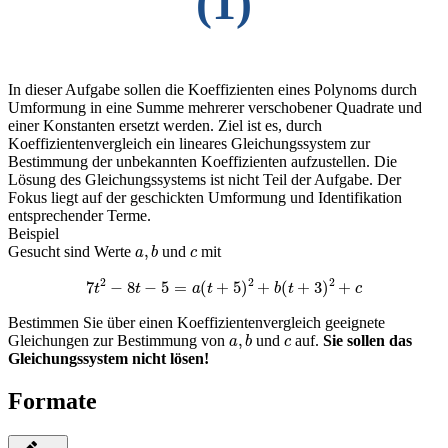
(1)
In dieser Aufgabe sollen die Koeffizienten eines Polynoms durch
Umformung in eine Summe mehrerer verschobener Quadrate und
einer Konstanten ersetzt werden. Ziel ist es, durch
Koeffizientenvergleich ein lineares Gleichungssystem zur
Bestimmung der unbekannten Koeffizienten aufzustellen. Die
Lösung des Gleichungssystems ist nicht Teil der Aufgabe. Der
Fokus liegt auf der geschickten Umformung und Identifikation
entsprechender Terme.
Beispiel
a
,
b
c
Gesucht sind Werte
und
mit
7
t
2
−
8
t
−
5
=
a
(
t
+
5
)
2
+
b
(
t
+
3
)
2
+
c
Bestimmen Sie über einen Koeffizientenvergleich geeignete
a
,
b
c
Gleichungen zur Bestimmung von
und
auf.
Sie sollen das
Gleichungssystem nicht lösen!
Formate