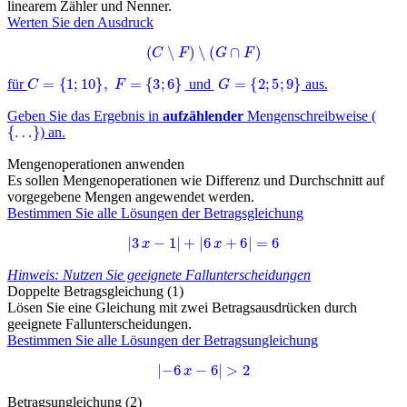
linearem Zähler und Nenner.
Werten Sie den Ausdruck
(
C
∖
F
)
∖
(
G
∩
F
)
C
=
{
1
;
10
}
,
F
=
{
3
;
6
}
G
=
{
2
;
5
;
9
}
für
und
aus.
Geben Sie das Ergebnis in
aufzählender
Mengenschreibweise (
{
…
}
) an.
Mengenoperationen anwenden
Es sollen Mengenoperationen wie Differenz und Durchschnitt auf
vorgegebene Mengen angewendet werden.
Bestimmen Sie alle Lösungen der Betragsgleichung
|
3
x
−
1
|
+
|
6
x
+
6
|
=
6
Hinweis: Nutzen Sie geeignete Fallunterscheidungen
Doppelte Betragsgleichung (1)
Lösen Sie eine Gleichung mit zwei Betragsausdrücken durch
geeignete Fallunterscheidungen.
Bestimmen Sie alle Lösungen der Betragsungleichung
|
−
6
x
−
6
|
>
2
Betragsungleichung (2)