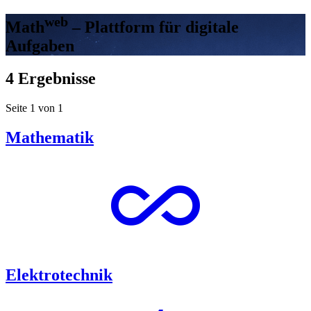
web
Math
– Plattform für digitale
Aufgaben
4 Ergebnisse
Seite 1 von 1
Mathematik
all_inclusive
Elektrotechnik