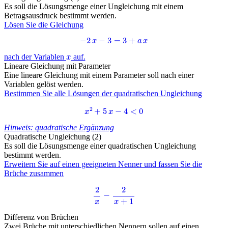
Es soll die Lösungsmenge einer Ungleichung mit einem
Betragsausdruck bestimmt werden.
Lösen Sie die Gleichung
−
2
x
−
3
=
3
+
a
x
x
nach der Variablen
auf.
Lineare Gleichung mit Parameter
Eine lineare Gleichung mit einem Parameter soll nach einer
Variablen gelöst werden.
Bestimmen Sie alle Lösungen der quadratischen Ungleichung
x
2
+
5
x
−
4
<
0
Hinweis: quadratische Ergänzung
Quadratische Ungleichung (2)
Es soll die Lösungsmenge einer quadratischen Ungleichung
bestimmt werden.
Erweitern Sie auf einen geeigneten Nenner und fassen Sie die
Brüche zusammen
2
x
−
2
x
+
1
Differenz von Brüchen
Zwei Brüche mit unterschiedlichen Nennern sollen auf einen