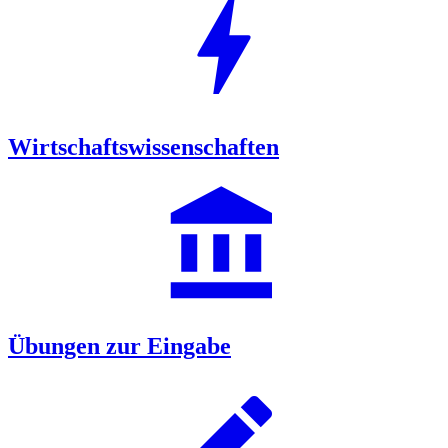
bolt
Wirtschaftswissenschaften
account_balance
Übungen zur Eingabe
edit