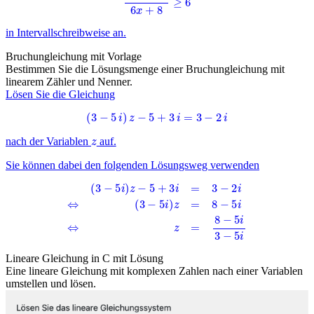
in Intervallschreibweise an.
Bruchungleichung mit Vorlage
Bestimmen Sie die Lösungsmenge einer Bruchungleichung mit
linearem Zähler und Nenner.
Lösen Sie die Gleichung
(
3
−
5
i
)
z
−
5
+
3
i
=
3
−
2
i
z
nach der Variablen
auf.
Sie können dabei den folgenden Lösungsweg verwenden
(
3
−
5
i
)
z
−
5
+
3
i
=
3
−
2
i
⇔
(
3
−
5
i
)
z
=
8
−
5
i
⇔
z
=
8
−
5
i
3
−
5
i
Lineare Gleichung in C mit Lösung
Eine lineare Gleichung mit komplexen Zahlen nach einer Variablen
umstellen und lösen.