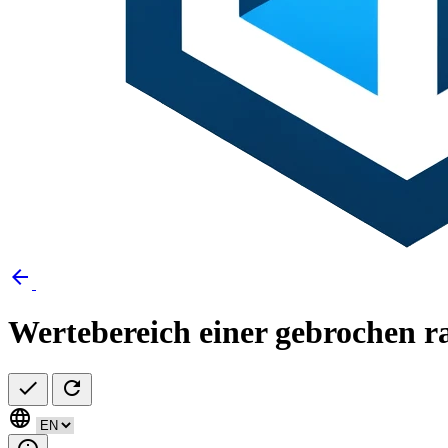
arrow_back
Wertebereich einer gebrochen r
check
refresh
language