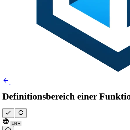
arrow_back
Definitionsbereich einer Funktio
check
refresh
language