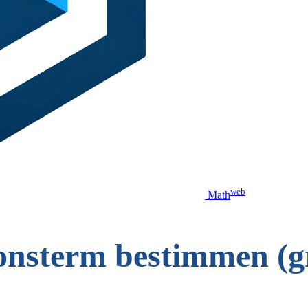
web
Math
onsterm bestimmen (gr