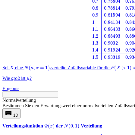
X
N
(
μ
,
σ
=
1
)
P
(
X
>
1
)
=
0.
Sei
eine
-verteilte Zufallsvariable für die
μ
Wie groß ist
?
Ergebnis
Normalverteilung
Bestimmen Sie den Erwartungswert einer normalverteilten Zufallsvaria
keyboard
1D
Φ
(
x
)
N
(
0
,
1
)
Verteilungsfunktion
der
Verteilung
x
,
00
,
01
,
02
,
03
,
04
,
05
,
06
,
07
,
08
,
09
0
0.5
0.50399
0.50798
0.51197