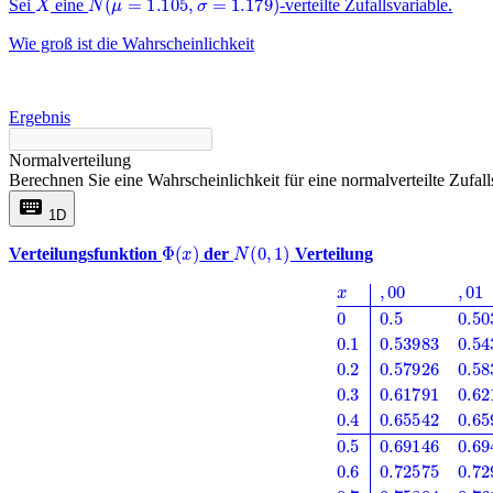
Sei
eine
-verteilte Zufallsvariable.
Wie groß ist die Wahrscheinlichkeit
Ergebnis
Normalverteilung
Berechnen Sie eine Wahrscheinlichkeit für eine normalverteilte Zuf
keyboard
1D
Φ
(
x
)
N
(
0
,
1
)
Verteilungsfunktion
der
Verteilung
x
,
00
,
01
,
02
,
03
,
04
,
05
,
06
,
07
,
08
,
09
0
0.5
0.50399
0.50798
0.51197