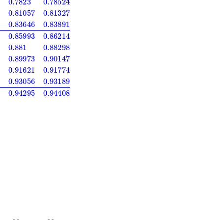
38
0.54776
0.55172
0.55567
0.55962
0.56356
0.56749
0.57142
0.5