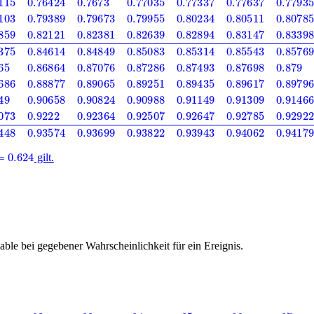
624
gilt.
ble bei gegebener Wahrscheinlichkeit für ein Ereignis.
0.51595
0.51994
0.52392
0.5279
0.53188
0.53586
0.1
0.53983
0.54