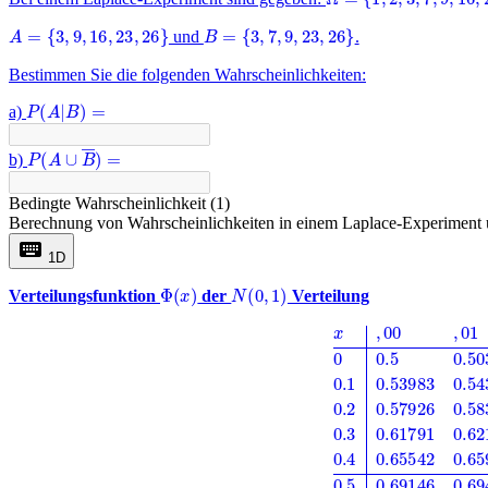
A
=
{
3
,
9
,
16
,
23
,
26
}
B
=
{
3
,
7
,
9
,
23
,
26
}
und
.
Bestimmen Sie die folgenden Wahrscheinlichkeiten:
P
(
A
|
B
)
=
a)
P
(
A
∪
B
―
)
=
b)
Bedingte Wahrscheinlichkeit (1)
Berechnung von Wahrscheinlichkeiten in einem Laplace-Experiment
keyboard
1D
Φ
(
x
)
N
(
0
,
1
)
Verteilungsfunktion
der
Verteilung
x
,
00
,
01
,
02
,
03
,
04
,
05
,
06
,
07
,
08
,
09
0
0.5
0.50399
0.50798
0.51197