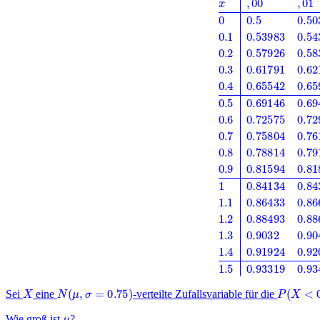
X
N
(
μ
,
σ
=
0.75
)
P
(
X
<
0.4
Sei
eine
-verteilte Zufallsvariable für die
μ
Wie groß ist
?