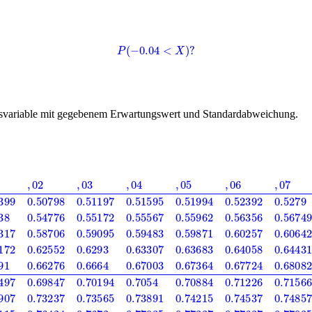
P
(
−
0.04
<
X
)
?
allsvariable mit gegebenem Erwartungswert und Standardabweichung.
0.51595
0.51994
0.52392
0.5279
0.53188
0.53586
0.1
0.53983
0.54