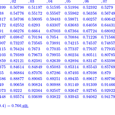
)
=
0.766
gilt.