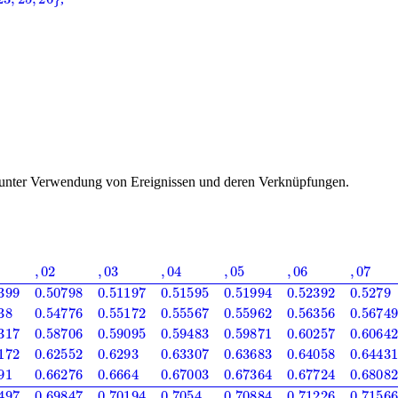
 unter Verwendung von Ereignissen und deren Verknüpfungen.
0.51595
0.51994
0.52392
0.5279
0.53188
0.53586
0.1
0.53983
0.54