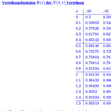
Φ
(
x
)
N
(
0
,
1
)
Verteilungsfunktion
der
Verteilung
x
,
00
,
01
,
02
,
03
,
04
,
05
,
06
,
07
,
08
,
09
0
0.5
0.50399
0.50798
0.51197
X
N
(
μ
=
1.105
,
σ
=
1.179
)