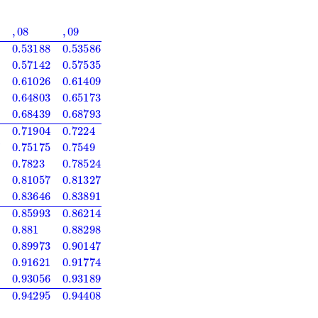
38
0.54776
0.55172
0.55567
0.55962
0.56356
0.56749
0.57142
0.5