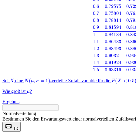
X
N
(
μ
,
σ
=
1
)
P
(
X
<
0.5
)
=
Sei
eine
-verteilte Zufallsvariable für die
μ
Wie groß ist
?
Ergebnis
Normalverteilung
Bestimmen Sie den Erwartungswert einer normalverteilten Zufallsvar
keyboard
1D