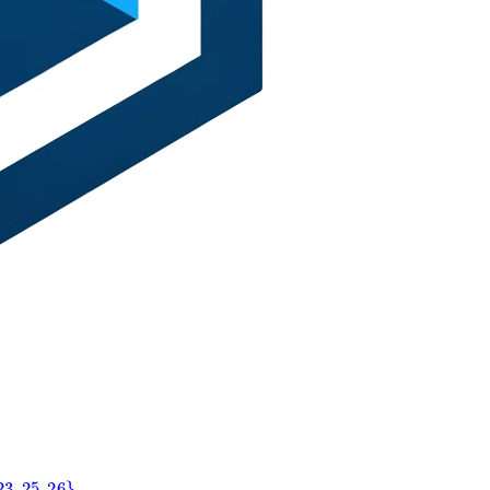
5
,
26
}
,